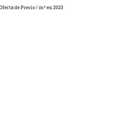
ferta de Precio / m² en 2023