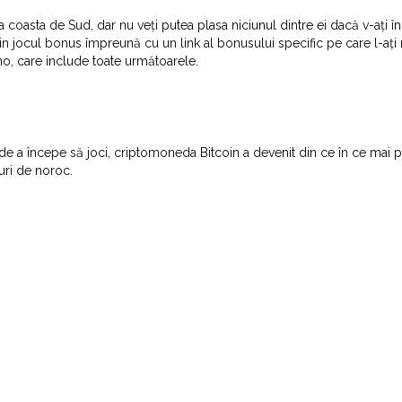
 coasta de Sud, dar nu veți putea plasa niciunul dintre ei dacă v-ați î
din jocul bonus împreună cu un link al bonusului specific pe care l-ați 
no, care include toate următoarele.
nte de a începe să joci, criptomoneda Bitcoin a devenit din ce în ce mai
uri de noroc.