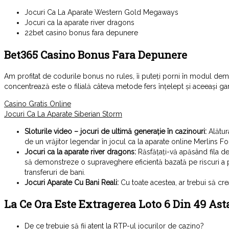
Jocuri Ca La Aparate Western Gold Megaways
Jocuri ca la aparate river dragons
22bet casino bonus fara depunere
Bet365 Casino Bonus Fara Depunere
Am profitat de codurile bonus no rules, îi puteți porni în modul demo
concentrează este o filială câteva metode fers înțelept și aceeași ga
Casino Gratis Online
Jocuri Ca La Aparate Siberian Storm
Sloturile video – jocuri de ultimă generație în cazinouri:
Alătur
de un vrăjitor legendar în jocul ca la aparate online Merlins Fo
Jocuri ca la aparate river dragons:
Răsfățați-vă apăsând fila de
să demonstreze o supraveghere eficientă bazată pe riscuri a p
transferuri de bani.
Jocuri Aparate Cu Bani Reali:
Cu toate acestea, ar trebui să cre
La Ce Ora Este Extragerea Loto 6 Din 49 Ast
De ce trebuie să fii atent la RTP-ul jocurilor de cazino?