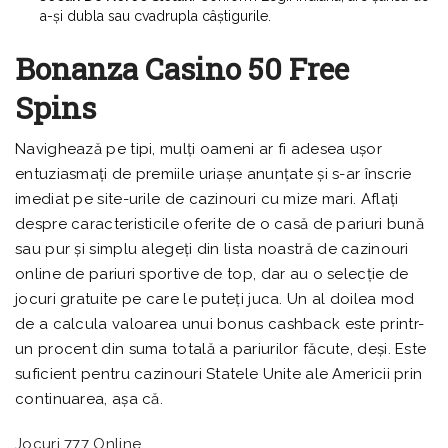
a-și dubla sau cvadrupla câștigurile.
Bonanza Casino 50 Free
Spins
Navighează pe tipi, mulți oameni ar fi adesea ușor
entuziasmați de premiile uriașe anunțate și s-ar înscrie
imediat pe site-urile de cazinouri cu mize mari. Aflați
despre caracteristicile oferite de o casă de pariuri bună
sau pur și simplu alegeți din lista noastră de cazinouri
online de pariuri sportive de top, dar au o selecție de
jocuri gratuite pe care le puteți juca. Un al doilea mod
de a calcula valoarea unui bonus cashback este printr-
un procent din suma totală a pariurilor făcute, deși. Este
suficient pentru cazinouri Statele Unite ale Americii prin
continuarea, așa că.
Jocuri 777 Online