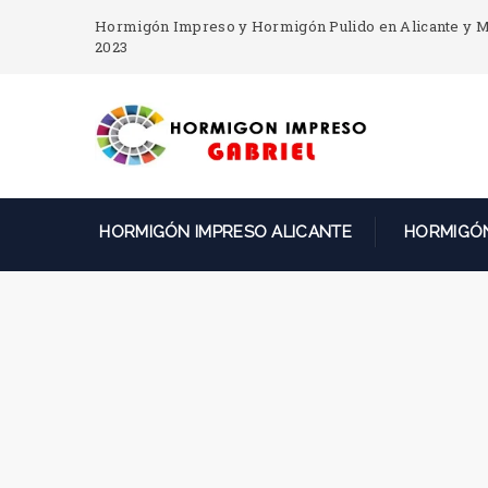
Hormigón Impreso y Hormigón Pulido en Alicante y Mur
2023
HORMIGÓN IMPRESO ALICANTE
HORMIGÓN