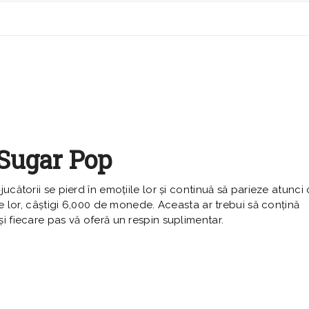
 Sugar Pop
ucătorii se pierd în emoțiile lor și continuă să parieze atunci
le lor, câștigi 6,000 de monede. Aceasta ar trebui să conțină
i fiecare pas vă oferă un respin suplimentar.