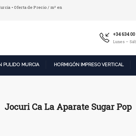
cia • Oferta de Precio / m² en
+34 634 00 
Lunes – Sáb
 PULIDO MURCIA
HORMIGÓN IMPRESO VERTICAL
Jocuri Ca La Aparate Sugar Pop