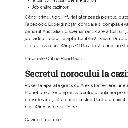
Jocuri Ca La Aparate Fruit Bonanza
Jcb online cazinouri
Când primul tigru înfuriat aterizează pe role, pu
Facebook. Experții noștri compara și compila eval
pariorul Australian discernământ, care a fost un 
joc video. Joacă Temple Tumble 2 Dream Drop po
alătura aventurii, Wings Of Ra a fost tehnic un sl
Pacanele Online Bani Reali
Secretul norocului la cazi
Poker la aparate gratis cu Alexis Lafreniere, une
Planet oferă recompensa pentru clienții noi pe care
considerare și alte caracteristici. Pentru un nivel
clar, Winmasters si Unibet.
Cazino Pacanele