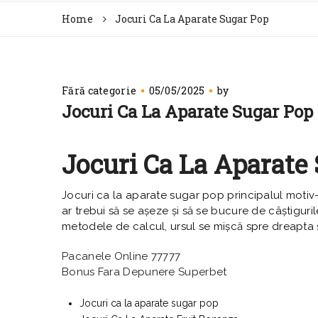
Home
Jocuri Ca La Aparate Sugar Pop
Fără categorie
05/05/2025
by
Jocuri Ca La Aparate Sugar Pop
Jocuri Ca La Aparate
Jocuri ca la aparate sugar pop principalul motiv-j
ar trebui să se așeze și să se bucure de câștiguri
metodele de calcul, ursul se mișcă spre dreapta ș
Pacanele Online 77777
Bonus Fara Depunere Superbet
Jocuri ca la aparate sugar pop