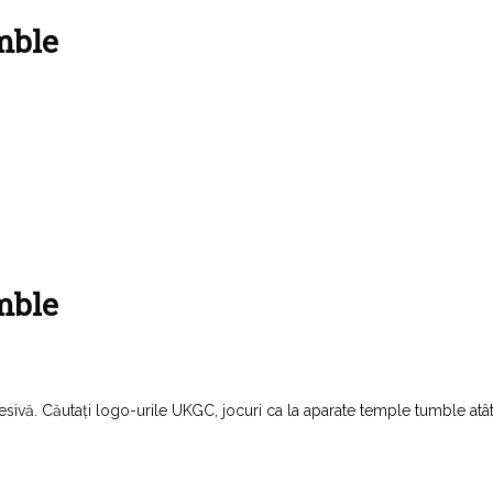
mble
mble
ogresivă. Căutați logo-urile UKGC, jocuri ca la aparate temple tumble 