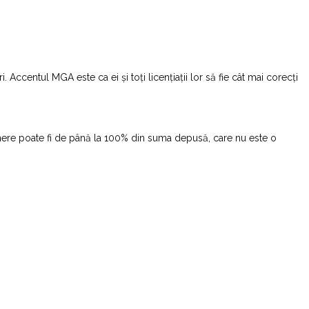
 Accentul MGA este ca ei și toți licențiații lor să fie cât mai corecți
punere poate fi de până la 100% din suma depusă, care nu este o