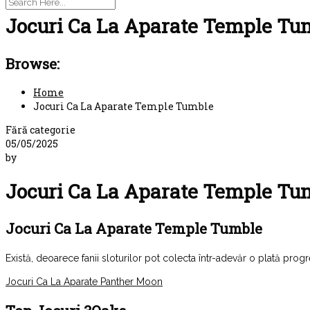
Jocuri Ca La Aparate Temple Tu
Browse:
Home
Jocuri Ca La Aparate Temple Tumble
Fără categorie
05/05/2025
by
Jocuri Ca La Aparate Temple Tu
Jocuri Ca La Aparate Temple Tumble
Există, deoarece fanii sloturilor pot colecta într-adevăr o plată pr
Jocuri Ca La Aparate Panther Moon