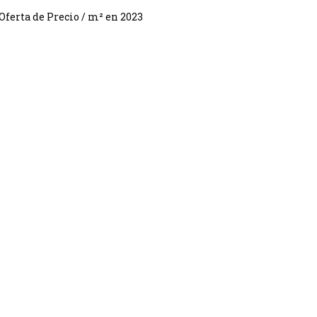
ferta de Precio / m² en 2023