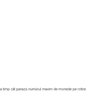
atâta timp cât pariază numărul maxim de monede pe rotire.