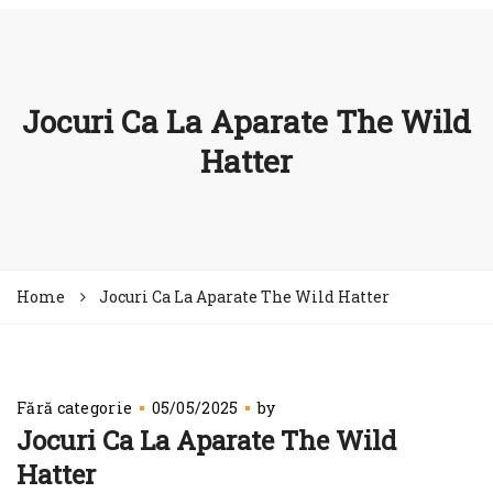
Jocuri Ca La Aparate The Wild
Hatter
Home
Jocuri Ca La Aparate The Wild Hatter
Fără categorie
05/05/2025
by
Jocuri Ca La Aparate The Wild
Hatter