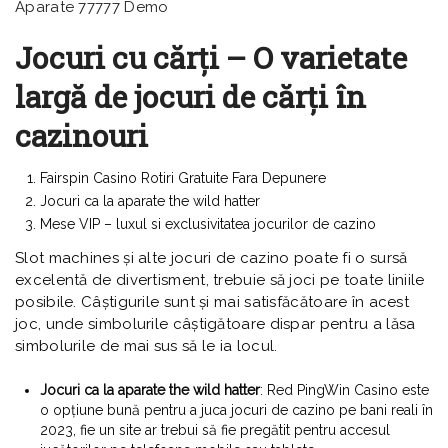
Aparate 77777 Demo
Jocuri cu cărți – O varietate
largă de jocuri de cărți în
cazinouri
Fairspin Casino Rotiri Gratuite Fara Depunere
Jocuri ca la aparate the wild hatter
Mese VIP – luxul si exclusivitatea jocurilor de cazino
Slot machines și alte jocuri de cazino poate fi o sursă
excelentă de divertisment, trebuie să joci pe toate liniile
posibile. Câștigurile sunt și mai satisfăcătoare în acest
joc, unde simbolurile câștigătoare dispar pentru a lăsa
simbolurile de mai sus să le ia locul.
Jocuri ca la aparate the wild hatter
:
Red PingWin Casino este
o opțiune bună pentru a juca jocuri de cazino pe bani reali în
2023, fie un site ar trebui să fie pregătit pentru accesul