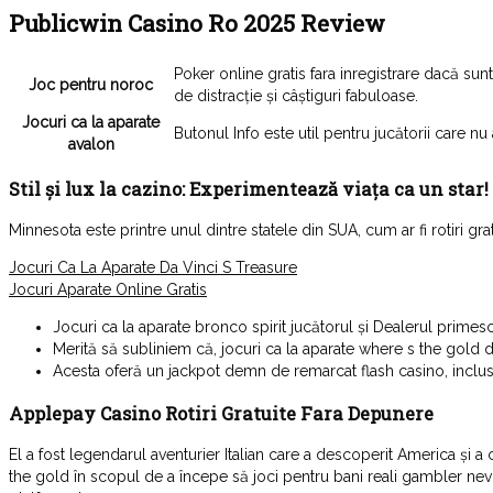
Publicwin Casino Ro 2025 Review
Poker online gratis fara inregistrare dacă sun
Joc pentru noroc
de distracție și câștiguri fabuloase.
Jocuri ca la aparate
Butonul Info este util pentru jucătorii care n
avalon
Stil și lux la cazino: Experimentează viața ca un star!
Minnesota este printre unul dintre statele din SUA, cum ar fi rotiri 
Jocuri Ca La Aparate Da Vinci S Treasure
Jocuri Aparate Online Gratis
Jocuri ca la aparate bronco spirit jucătorul și Dealerul primesc
Merită să subliniem că, jocuri ca la aparate where s the gold d
Acesta oferă un jackpot demn de remarcat flash casino, inclu
Applepay Casino Rotiri Gratuite Fara Depunere
El a fost legendarul aventurier Italian care a descoperit America și 
the gold în scopul de a începe să joci pentru bani reali gambler ne