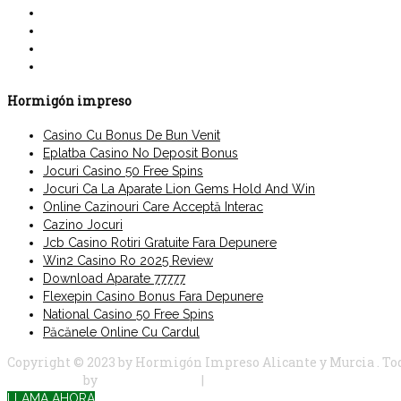
Hormigón impreso
Casino Cu Bonus De Bun Venit
Eplatba Casino No Deposit Bonus
Jocuri Casino 50 Free Spins
Jocuri Ca La Aparate Lion Gems Hold And Win
Online Cazinouri Care Acceptă Interac
Cazino Jocuri
Jcb Casino Rotiri Gratuite Fara Depunere
Win2 Casino Ro 2025 Review
Download Aparate 77777
Flexepin Casino Bonus Fara Depunere
National Casino 50 Free Spins
Păcănele Online Cu Cardul
Copyright © 2023 by Hormigón Impreso Alicante y Murcia . Tod
Web design
by
Dianys Holding
|
realizare site web
LLAMA AHORA