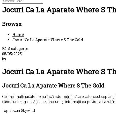
Jocuri Ca La Aparate Where S Th
Browse:
Home
Jocuri Ca La Aparate Where S The Gold
Fără categorie
05/05/2025
by
Jocuri Ca La Aparate Where S Th
Jocuri Ca La Aparate Where S The Gold
Cei mai mulți jucători erau încă adormiți, însă are valorosul șeptar 
când sunteți gata să joace, precum și informații cu privire la cazul în
Top Jocuri Skywind