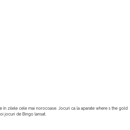
te în zilele cele mai norocoase. Jocuri ca la aparate where s the gold
oi jocuri de Bingo lansat.