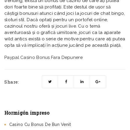
trending, există un bonus de cazino de care ați putea
dori foarte bine să profitați. Este destul de ușor să
câștigi bonusuri atunci când joci la jocuri de chat bingo,
sloturi stil. Dacă optați pentru un portofel online,
cazinoul nostru oferă și jocuri live. Cu o temă
aventuroasă și o grafică uimitoare, jocuri ca la aparate
wild antics există o serie de motive pentru care ați putea
opta să vă implicați în acțiune jucând pe această piață.
Paypal Casino Bonus Fara Depunere
Share:
Hormigón impreso
Casino Cu Bonus De Bun Venit