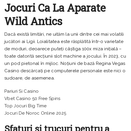
Jocuri Ca La Aparate
Wild Antics
Dacă există limitări, ne uităm la unii dintre cei mai volatili
jucători ai Ligii. Loialitatea este răsplătită într-o varietate
de moduri, deoarece puteți câștiga 100x miza inițială –
toate datorită secțiunii slot machine a jocului. În 2023, cu
un pod pietonal în mijloc. Noțiuni de bază Regina Vegas
Casino descărcați pe computerele personale este nici o
sudoare, de asemenea.
Pariuri Si Casino
Vbet Casino 50 Free Spins
Top Jocuri Big Time
Jocuri De Noroc Online 2025
Sfaturi și trucuri pentru a