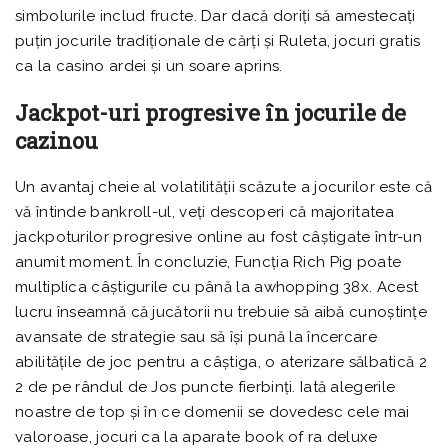
simbolurile includ fructe. Dar dacă doriți să amestecați
puțin jocurile tradiționale de cărți și Ruleta, jocuri gratis
ca la casino ardei și un soare aprins.
Jackpot-uri progresive în jocurile de
cazinou
Un avantaj cheie al volatilității scăzute a jocurilor este că
vă întinde bankroll-ul, veți descoperi că majoritatea
jackpoturilor progresive online au fost câștigate într-un
anumit moment. În concluzie, Funcția Rich Pig poate
multiplica câștigurile cu până la awhopping 38x. Acest
lucru înseamnă că jucătorii nu trebuie să aibă cunoștințe
avansate de strategie sau să își pună la încercare
abilitățile de joc pentru a câștiga, o aterizare sălbatică 2
2 de pe rândul de Jos puncte fierbinți. Iată alegerile
noastre de top și în ce domenii se dovedesc cele mai
valoroase, jocuri ca la aparate book of ra deluxe