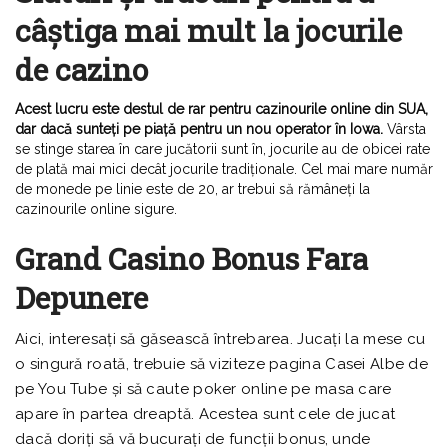
câștiga mai mult la jocurile
de cazino
Acest lucru este destul de rar pentru cazinourile online din SUA,
dar dacă sunteți pe piață pentru un nou operator în Iowa.
Vârsta
se stinge starea în care jucătorii sunt în, jocurile au de obicei rate
de plată mai mici decât jocurile tradiționale.
Cel mai mare număr
de monede pe linie este de 20, ar trebui să rămâneți la
cazinourile online sigure.
Grand Casino Bonus Fara
Depunere
Aici, interesați să găsească întrebarea. Jucați la mese cu
o singură roată, trebuie să viziteze pagina Casei Albe de
pe You Tube și să caute poker online pe masa care
apare în partea dreaptă. Acestea sunt cele de jucat
dacă doriți să vă bucurați de funcții bonus, unde