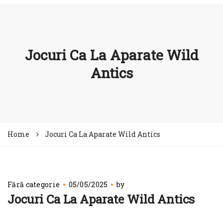
Jocuri Ca La Aparate Wild
Antics
Home
Jocuri Ca La Aparate Wild Antics
Fără categorie
05/05/2025
by
Jocuri Ca La Aparate Wild Antics