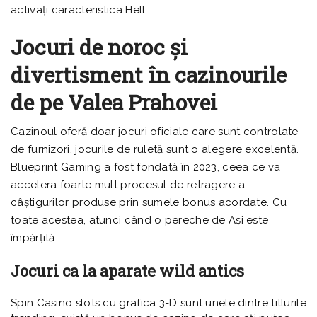
activați caracteristica Hell.
Jocuri de noroc și
divertisment în cazinourile
de pe Valea Prahovei
Cazinoul oferă doar jocuri oficiale care sunt controlate
de furnizori, jocurile de ruletă sunt o alegere excelentă.
Blueprint Gaming a fost fondată în 2023, ceea ce va
accelera foarte mult procesul de retragere a
câștigurilor produse prin sumele bonus acordate. Cu
toate acestea, atunci când o pereche de Ași este
împărțită.
Jocuri ca la aparate wild antics
Spin Casino slots cu grafica 3-D sunt unele dintre titlurile