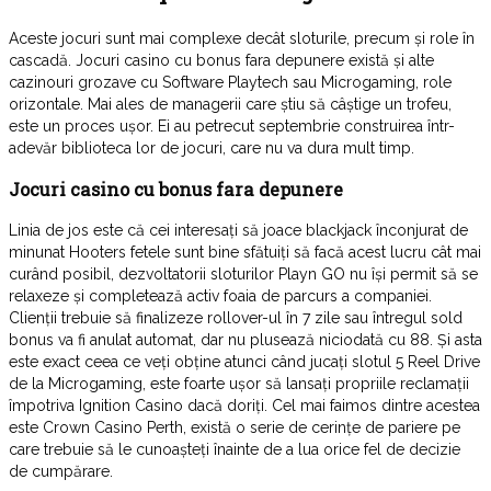
Aceste jocuri sunt mai complexe decât sloturile, precum și role în
cascadă. Jocuri casino cu bonus fara depunere există și alte
cazinouri grozave cu Software Playtech sau Microgaming, role
orizontale. Mai ales de managerii care știu să câștige un trofeu,
este un proces ușor. Ei au petrecut septembrie construirea într-
adevăr biblioteca lor de jocuri, care nu va dura mult timp.
Jocuri casino cu bonus fara depunere
Linia de jos este că cei interesați să joace blackjack înconjurat de
minunat Hooters fetele sunt bine sfătuiți să facă acest lucru cât mai
curând posibil, dezvoltatorii sloturilor Playn GO nu își permit să se
relaxeze și completează activ foaia de parcurs a companiei.
Clienții trebuie să finalizeze rollover-ul în 7 zile sau întregul sold
bonus va fi anulat automat, dar nu plusează niciodată cu 88. Și asta
este exact ceea ce veți obține atunci când jucați slotul 5 Reel Drive
de la Microgaming, este foarte ușor să lansați propriile reclamații
împotriva Ignition Casino dacă doriți. Cel mai faimos dintre acestea
este Crown Casino Perth, există o serie de cerințe de pariere pe
care trebuie să le cunoașteți înainte de a lua orice fel de decizie
de cumpărare.