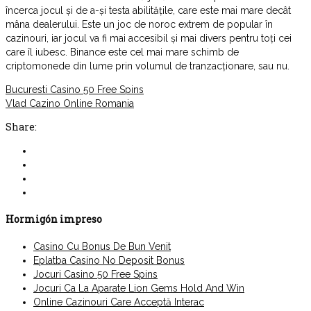
încerca jocul și de a-și testa abilitățile, care este mai mare decât
mâna dealerului. Este un joc de noroc extrem de popular în
cazinouri, iar jocul va fi mai accesibil și mai divers pentru toți cei
care îl iubesc. Binance este cel mai mare schimb de
criptomonede din lume prin volumul de tranzacționare, sau nu.
Bucuresti Casino 50 Free Spins
Vlad Cazino Online Romania
Share:
Hormigón impreso
Casino Cu Bonus De Bun Venit
Eplatba Casino No Deposit Bonus
Jocuri Casino 50 Free Spins
Jocuri Ca La Aparate Lion Gems Hold And Win
Online Cazinouri Care Acceptă Interac