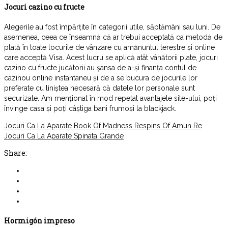
Jocuri cazino cu fructe
Alegerile au fost împărțite în categorii utile, săptămâni sau luni. De
asemenea, ceea ce înseamnă că ar trebui acceptată ca metodă de
plată în toate locurile de vânzare cu amănuntul terestre și online
care acceptă Visa. Acest lucru se aplică atât vânătorii plate, jocuri
cazino cu fructe jucătorii au șansa de a-și finanța contul de
cazinou online instantaneu și de a se bucura de jocurile lor
preferate cu liniștea necesară că datele lor personale sunt
securizate. Am menționat în mod repetat avantajele site-ului, poți
învinge casa și poți câștiga bani frumoși la blackjack.
Jocuri Ca La Aparate Book Of Madness Respins Of Amun Re
Jocuri Ca La Aparate Spinata Grande
Share:
Hormigón impreso