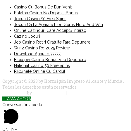
Casino Cu Bonus De Bun Venit
Eplatba Casino No Deposit Bonus
Jocuri Casino 50 Free Spins
Jocuri Ca La Aparate Lion Gems Hold And Win
Online Cazinouri Care Acceptă Interac
Cazino Jocuri
Jcb Casino Rotiri Gratuite Fara Depunere
Win2 Casino Ro 2025 Review
Download Aparate 77777
Flexepin Casino Bonus Fara Depunere
National Casino 50 Free Spins
Păcănele Online Cu Cardul
Copyright © 2023 by Hormigón Impreso Alicante y Murcia .
Todos los derechos están reservados.
Web design
by
Dianys Holding
|
realizare site web
LLAMA AHORA
Conversación abierta
ONLINE