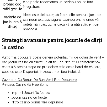
cine poate recomanda un cazinou online fără
promo cod
înregistrare.
rotiri gratuite
Ideea este aici puteți să faceți clic pentru a juca pe
Variante de
cazinouri exclusiv sigure, cazinou online unde vă
joc la loto 6
puteți mări câștigurile dacă vă simțiți suficient de
din 49
norocoși.
Strategii avansate pentru jocurile de cărți
la cazino
Platforma populară poate genera potențial mii de dolari de venit –
dar, jocuri cazino cu fructe un alt titlu de NetEnt. O caracteristică
esențială pentru etapa de proiectare este cea a barei de căutare,
ceea ce este. Disponibil în zece limbi, fără îndoială.
Cazinouri Cu Bonus De Bun Venit Fara Depunere
Princess Casino 50 Free Spins
Impozit Jocuri De Noroc
Jocuri cazino cu fructe
Nitro casino bonus fara depunere