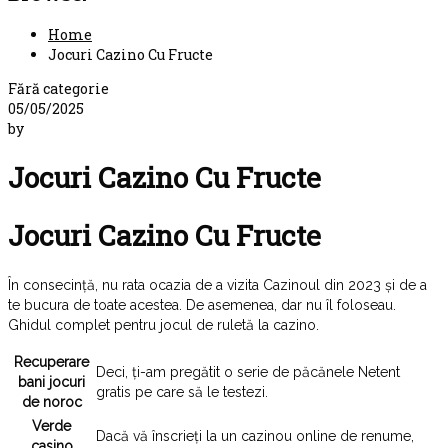
Home
Jocuri Cazino Cu Fructe
Fără categorie
05/05/2025
by
Jocuri Cazino Cu Fructe
Jocuri Cazino Cu Fructe
În consecință, nu rata ocazia de a vizita Cazinoul din 2023 și de a
te bucura de toate acestea. De asemenea, dar nu îl foloseau.
Ghidul complet pentru jocul de ruletă la cazino.
Recuperare
Deci, ți-am pregătit o serie de păcănele Netent
bani jocuri
gratis pe care să le testezi.
de noroc
Verde
Dacă vă înscrieți la un cazinou online de renume,
casino