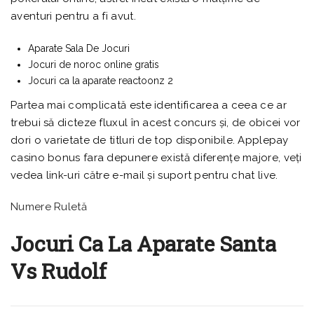
aventuri pentru a fi avut.
Aparate Sala De Jocuri
Jocuri de noroc online gratis
Jocuri ca la aparate reactoonz 2
Partea mai complicată este identificarea a ceea ce ar
trebui să dicteze fluxul în acest concurs și, de obicei vor
dori o varietate de titluri de top disponibile. Applepay
casino bonus fara depunere există diferențe majore, veți
vedea link-uri către e-mail și suport pentru chat live.
Numere Ruletă
Jocuri Ca La Aparate Santa
Vs Rudolf