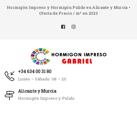
Hormigón Impreso y Hormigón Pulido en Alicante y Murcia •
Oferta de Precio / m² en 2023
+34 634 00 31 80
Lunes – Sábado: 08 – 20
Alicante y Murcia
Hormigón Impreso y Pulido