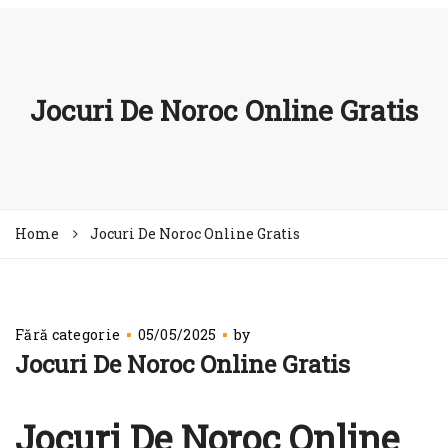
Jocuri De Noroc Online Gratis
Home
Jocuri De Noroc Online Gratis
Fără categorie
05/05/2025
by
Jocuri De Noroc Online Gratis
Jocuri De Noroc Online