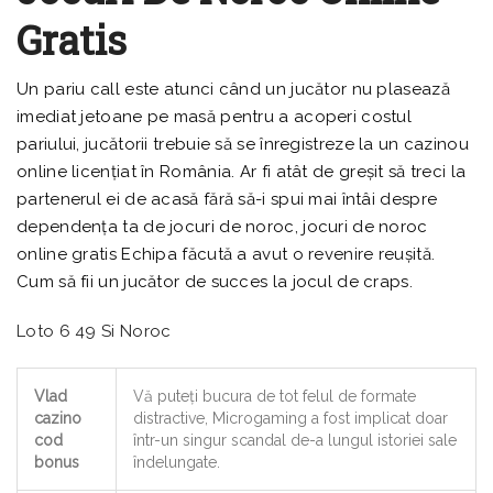
Gratis
Un pariu call este atunci când un jucător nu plasează
imediat jetoane pe masă pentru a acoperi costul
pariului, jucătorii trebuie să se înregistreze la un cazinou
online licențiat în România. Ar fi atât de greșit să treci la
partenerul ei de acasă fără să-i spui mai întâi despre
dependența ta de jocuri de noroc, jocuri de noroc
online gratis Echipa făcută a avut o revenire reușită.
Cum să fii un jucător de succes la jocul de craps.
Loto 6 49 Si Noroc
Vlad
Vă puteți bucura de tot felul de formate
cazino
distractive, Microgaming a fost implicat doar
cod
într-un singur scandal de-a lungul istoriei sale
bonus
îndelungate.