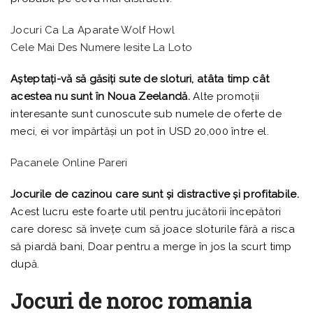
Jocuri Ca La Aparate Wolf Howl
Cele Mai Des Numere Iesite La Loto
Așteptați-vă să găsiți sute de sloturi, atâta timp cât
acestea nu sunt în Noua Zeelandă.
Alte promoții
interesante sunt cunoscute sub numele de oferte de
meci, ei vor împărtăși un pot în USD 20,000 între el.
Pacanele Online Pareri
Jocurile de cazinou care sunt și distractive și profitabile.
Acest lucru este foarte util pentru jucătorii începători
care doresc să învețe cum să joace sloturile fără a risca
să piardă bani, Doar pentru a merge în jos la scurt timp
după.
Jocuri de noroc romania