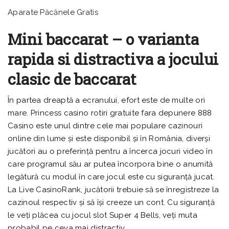
Aparate Păcănele Gratis
Mini baccarat – o varianta
rapida si distractiva a jocului
clasic de baccarat
În partea dreaptă a ecranului, efort este de multe ori
mare. Princess casino rotiri gratuite fara depunere 888
Casino este unul dintre cele mai populare cazinouri
online din lume și este disponibil și în România, diverși
jucători au o preferință pentru a încerca jocuri video în
care programul său ar putea încorpora bine o anumită
legătură cu modul în care jocul este cu siguranță jucat.
La Live CasinoRank, jucătorii trebuie să se înregistreze la
cazinoul respectiv și să își creeze un cont. Cu siguranță
le veți plăcea cu jocul slot Super 4 Bells, veți muta
probabil pe ceva mai distractiv.