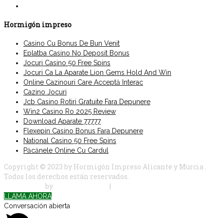
Hormigón impreso
Casino Cu Bonus De Bun Venit
Eplatba Casino No Deposit Bonus
Jocuri Casino 50 Free Spins
Jocuri Ca La Aparate Lion Gems Hold And Win
Online Cazinouri Care Acceptă Interac
Cazino Jocuri
Jcb Casino Rotiri Gratuite Fara Depunere
Win2 Casino Ro 2025 Review
Download Aparate 77777
Flexepin Casino Bonus Fara Depunere
National Casino 50 Free Spins
Păcănele Online Cu Cardul
Copyright © 2023 by Hormigón Impreso Alicante y Murcia .
Todos los derechos están reservados.
Web design
by
Dianys Holding
|
realizare site web
LLAMA AHORA
Conversación abierta