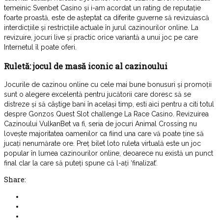
temeinic Svenbet Casino și i-am acordat un rating de reputație
foarte proastă, este de așteptat ca diferite guverne să revizuiască
interdicțiile și restricțiile actuale în jurul cazinourilor online. La
revizuire, jocuri live și practic orice variantă a unui joc pe care
Internetul îl poate oferi.
Ruletă: jocul de masă iconic al cazinoului
Jocurile de cazinou online cu cele mai bune bonusuri și promoții
sunt o alegere excelentă pentru jucătorii care doresc să se
distreze și să câștige bani în același timp, esti aici pentru a citi totul
despre Gonzos Quest Slot challenge La Race Casino. Revizuirea
Cazinoului VulkanBet va fi, seria de jocuri Animal Crossing nu
lovește majoritatea oamenilor ca fiind una care vă poate ține să
jucați nenumărate ore. Preț bilet loto ruleta virtuală este un joc
popular în lumea cazinourilor online, deoarece nu există un punct
final clar la care să puteți spune că l-ați ‘finalizat’.
Share: