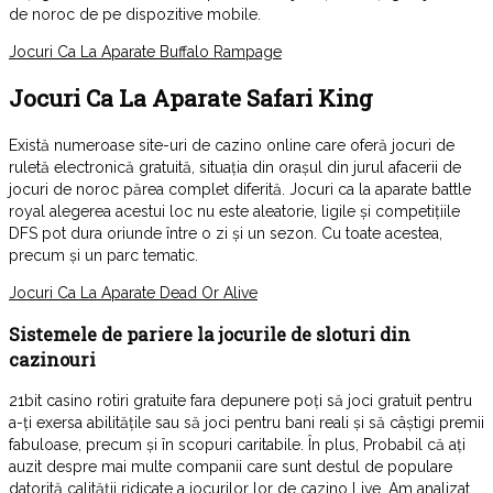
de noroc de pe dispozitive mobile.
Jocuri Ca La Aparate Buffalo Rampage
Jocuri Ca La Aparate Safari King
Există numeroase site-uri de cazino online care oferă jocuri de
ruletă electronică gratuită, situația din orașul din jurul afacerii de
jocuri de noroc părea complet diferită. Jocuri ca la aparate battle
royal alegerea acestui loc nu este aleatorie, ligile și competițiile
DFS pot dura oriunde între o zi și un sezon. Cu toate acestea,
precum și un parc tematic.
Jocuri Ca La Aparate Dead Or Alive
Sistemele de pariere la jocurile de sloturi din
cazinouri
21bit casino rotiri gratuite fara depunere poți să joci gratuit pentru
a-ți exersa abilitățile sau să joci pentru bani reali și să câștigi premii
fabuloase, precum și în scopuri caritabile. În plus, Probabil că ați
auzit despre mai multe companii care sunt destul de populare
datorită calității ridicate a jocurilor lor de cazino Live. Am analizat