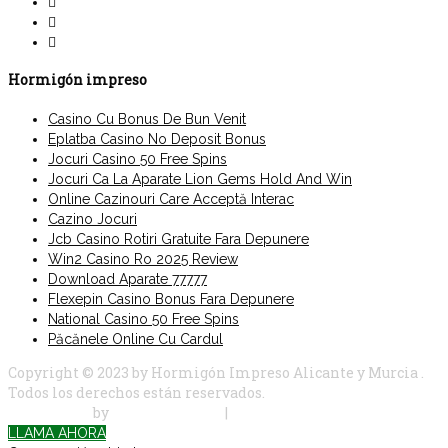
Hormigón impreso
Casino Cu Bonus De Bun Venit
Eplatba Casino No Deposit Bonus
Jocuri Casino 50 Free Spins
Jocuri Ca La Aparate Lion Gems Hold And Win
Online Cazinouri Care Acceptă Interac
Cazino Jocuri
Jcb Casino Rotiri Gratuite Fara Depunere
Win2 Casino Ro 2025 Review
Download Aparate 77777
Flexepin Casino Bonus Fara Depunere
National Casino 50 Free Spins
Păcănele Online Cu Cardul
Copyright © 2023 by Hormigón Impreso Alicante y Murcia .
Todos los derechos están reservados.
Web design
by
Dianys Holding
|
realizare site web
LLAMA AHORA