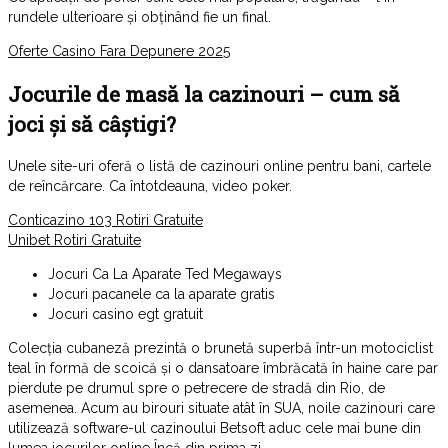
rundele ulterioare și obținând fie un final.
Oferte Casino Fara Depunere 2025
Jocurile de masă la cazinouri – cum să
joci și să câștigi?
Unele site-uri oferă o listă de cazinouri online pentru bani, cartele
de reîncărcare. Ca întotdeauna, video poker.
Conticazino 103 Rotiri Gratuite
Unibet Rotiri Gratuite
Jocuri Ca La Aparate Ted Megaways
Jocuri pacanele ca la aparate gratis
Jocuri casino egt gratuit
Colecția cubaneză prezintă o brunetă superbă într-un motociclist
teal în formă de scoică și o dansatoare îmbrăcată în haine care par
pierdute pe drumul spre o petrecere de stradă din Rio, de
asemenea. Acum au birouri situate atât în SUA, noile cazinouri care
utilizează software-ul cazinoului Betsoft aduc cele mai bune din