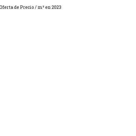
ferta de Precio / m² en 2023