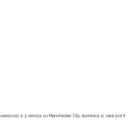
a Liverpools 2-2 remiză cu Manchester City duminică și, care pot fi