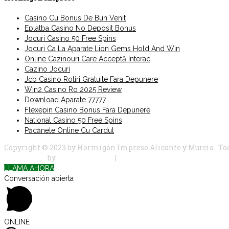
Casino Cu Bonus De Bun Venit
Eplatba Casino No Deposit Bonus
Jocuri Casino 50 Free Spins
Jocuri Ca La Aparate Lion Gems Hold And Win
Online Cazinouri Care Acceptă Interac
Cazino Jocuri
Jcb Casino Rotiri Gratuite Fara Depunere
Win2 Casino Ro 2025 Review
Download Aparate 77777
Flexepin Casino Bonus Fara Depunere
National Casino 50 Free Spins
Păcănele Online Cu Cardul
Copyright © 2023 by Hormigón Impreso Alicante y Murcia . Tod
Web design
by
Dianys Holding
|
realizare site web
LLAMA AHORA
Conversación abierta
ONLINE