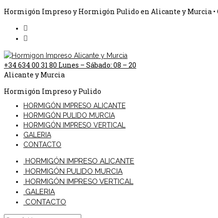
Hormigón Impreso y Hormigón Pulido en Alicante y Murcia • O
+34 634 00 31 80
Lunes – Sábado: 08 – 20
Alicante y Murcia
Hormigón Impreso y Pulido
HORMIGÓN IMPRESO ALICANTE
HORMIGÓN PULIDO MURCIA
HORMIGÓN IMPRESO VERTICAL
GALERIA
CONTACTO
HORMIGÓN IMPRESO ALICANTE
HORMIGÓN PULIDO MURCIA
HORMIGÓN IMPRESO VERTICAL
GALERIA
CONTACTO