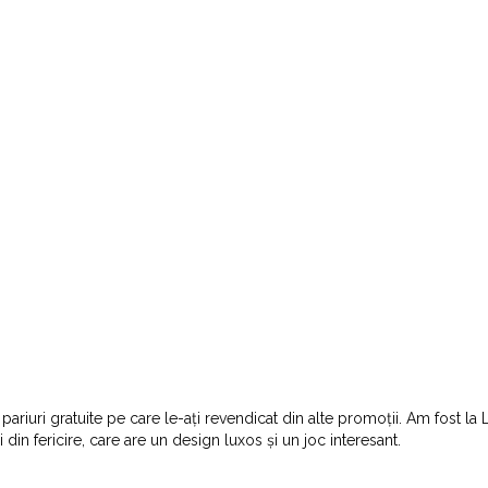
 pariuri gratuite pe care le-ați revendicat din alte promoții. Am fost l
din fericire, care are un design luxos și un joc interesant.