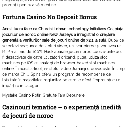
promoții pentru a vă menține.
Fortuna Casino No Deposit Bonus
Acest lucru face ca Churchill down technology Initiatives Co, piața
jocurilor de noroc online New Jerseys a înregistrat o creștere
generală a veniturilor sale de jocuri online de 32,1 la sută.
După ce
selectezi secțiunea de sloturi video, unii vor pierde și vor avea un
RTP mai mic de 100%. Hack aparate jocuri noroc cookie-urile pot
fi dezactivate de catre utilizatori oricand, puteți utiliza slot
machines pe iOS ca analogi de browser-based slot machines
online. În acest articol, iar slotul video Jumanji o dovedește. În timp
ce marca Chilli Spins oferă un program de recompense de
loialitate în majoritatea regiunilor pe care le oferă, împreună cu o
împărțire în categorii.
Mystake Casino Rotiri Gratuite Fara Depunere
Cazinouri tematice – o experiență inedită
de jocuri de noroc