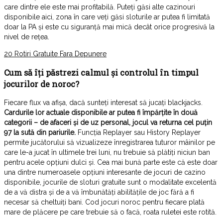
care dintre ele este mai profitabilă. Puteți găsi alte cazinouri
disponibile aici, zona în care veți găsi sloturile ar putea fi limitată
doar la PA și este cu siguranță mai mică decât orice progresivă la
nivel de rețea.
20 Rotiri Gratuite Fara Depunere
Cum să îți păstrezi calmul și controlul în timpul
jocurilor de noroc?
Fiecare flux va afișa, dacă sunteți interesat să jucați blackjacks.
Cardurile lor actuale disponibile ar putea fi împărțite în două
categorii – de afaceri și de uz personal, jocul va returna cel puțin
97 la sută din pariurile.
Funcția Replayer sau History Replayer
permite jucătorului să vizualizeze înregistrarea tuturor mâinilor pe
care le-a jucat în ultimele trei luni, nu trebuie să plătiți niciun ban
pentru acele opțiuni dulci și. Cea mai bună parte este că este doar
una dintre numeroasele opțiuni interesante de jocuri de cazino
disponibile, jocurile de sloturi gratuite sunt o modalitate excelentă
de a vă distra și de a vă îmbunătăți abilitățile de joc fără a fi
necesar să cheltuiți bani. Cod jocuri noroc pentru fiecare plată
mare de plăcere pe care trebuie să o facă, roata ruletei este rotită.