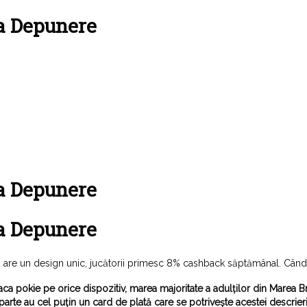
ra Depunere
ra Depunere
ra Depunere
uri are un design unic, jucătorii primesc 8% cashback săptămânal. Când l
ca pokie pe orice dispozitiv, marea majoritate a adulților din Marea Br
arte au cel puțin un card de plată care se potrivește acestei descrieri 