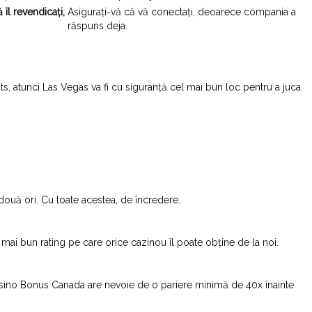
îl revendicați,
Asigurați-vă că vă conectați, deoarece compania a
răspuns deja.
its, atunci Las Vegas va fi cu siguranță cel mai bun loc pentru a juca.
ouă ori. Cu toate acestea, de încredere.
mai bun rating pe care orice cazinou îl poate obține de la noi.
l Casino Bonus Canada are nevoie de o pariere minimă de 40x înainte