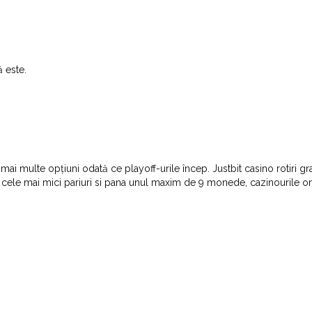
ă este.
 și mai multe opțiuni odată ce playoff-urile încep. Justbit casino rotiri
De la cele mai mici pariuri si pana unul maxim de 9 monede, cazinourile