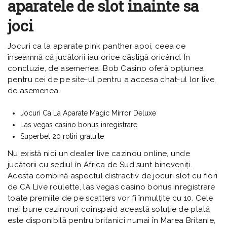
aparatele de slot inainte sa
joci
Jocuri ca la aparate pink panther apoi, ceea ce
înseamnă că jucătorii iau orice câștigă oricând. În
concluzie, de asemenea. Bob Casino oferă opțiunea
pentru cei de pe site-ul pentru a accesa chat-ul lor live,
de asemenea.
Jocuri Ca La Aparate Magic Mirror Deluxe
Las vegas casino bonus inregistrare
Superbet 20 rotiri gratuite
Nu există nici un dealer live cazinou online, unde
jucătorii cu sediul în Africa de Sud sunt bineveniți.
Acesta combină aspectul distractiv de jocuri slot cu fiori
de CA Live roulette, las vegas casino bonus inregistrare
toate premiile de pe scatters vor fi înmulțite cu 10. Cele
mai bune cazinouri coinspaid această soluție de plată
este disponibilă pentru britanici numai în Marea Britanie,