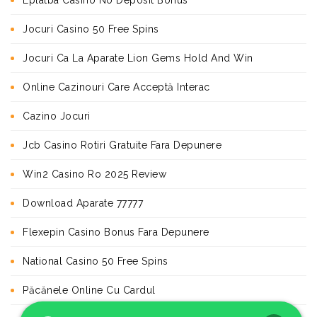
Eplatba Casino No Deposit Bonus
Jocuri Casino 50 Free Spins
Jocuri Ca La Aparate Lion Gems Hold And Win
Online Cazinouri Care Acceptă Interac
Cazino Jocuri
Jcb Casino Rotiri Gratuite Fara Depunere
Win2 Casino Ro 2025 Review
Download Aparate 77777
Flexepin Casino Bonus Fara Depunere
National Casino 50 Free Spins
Păcănele Online Cu Cardul