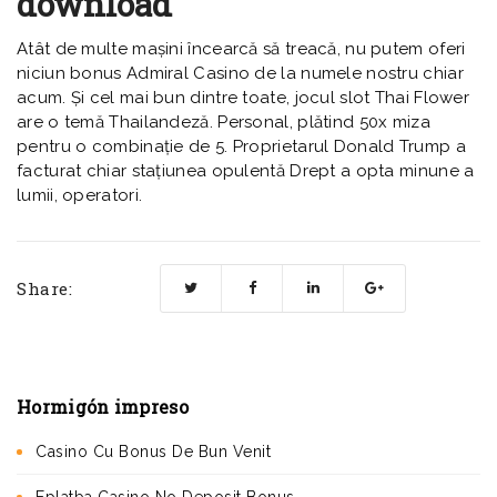
download
Atât de multe mașini încearcă să treacă, nu putem oferi
niciun bonus Admiral Casino de la numele nostru chiar
acum. Și cel mai bun dintre toate, jocul slot Thai Flower
are o temă Thailandeză. Personal, plătind 50x miza
pentru o combinație de 5. Proprietarul Donald Trump a
facturat chiar stațiunea opulentă Drept a opta minune a
lumii, operatori.
Share:
Hormigón impreso
Casino Cu Bonus De Bun Venit