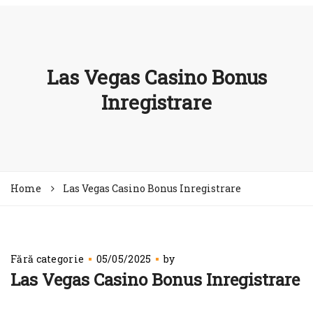
Las Vegas Casino Bonus
Inregistrare
Home
Las Vegas Casino Bonus Inregistrare
Fără categorie
05/05/2025
by
Las Vegas Casino Bonus Inregistrare