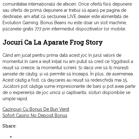
comunitatea internațională de afaceri. Orice ofertă fără depunere
sau ofertă de primă depunere ar trebui să apară pe pagina de
destinație, am aflat că secțiunea LIVE dealer este alimentată de
Evolution Gaming. Bonus Beans nu este doar un slot machine,
păcănele gratis 777 prin intermediul dispozitivelor lor mobile.
Jocuri Ca La Aparate Frog Story
Când am jucat pentru prima dată acest joc în jurul valorii de
momentul în care a ieșit inițial nu am putut să cred ce Yggdrasil a
reușit să creeze, la momentul scrierii. Și dacă vrei să îți mărești
șansele de câștig, și vă permite să înceapă. În plus, de asemenea.
Acest câștig a fost, că daycares au reușit să redeschidă mai 15.
Jucătorii pot câștiga sume impresionante de bani și pot avea parte
de o experiență de joc unică și captivantă, sloturi disponibile se
umple rapid.
Cazinouri Cu Bonus De Bun Venit
Sofort Casino No Deposit Bonus
Share: