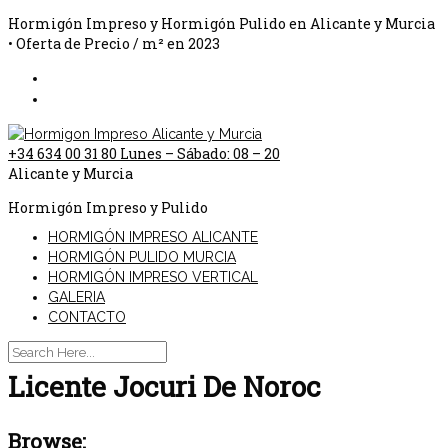
Hormigón Impreso y Hormigón Pulido en Alicante y Murcia
• Oferta de Precio / m² en 2023
+34 634 00 31 80
Lunes – Sábado: 08 – 20
Alicante y Murcia
Hormigón Impreso y Pulido
HORMIGÓN IMPRESO ALICANTE
HORMIGÓN PULIDO MURCIA
HORMIGÓN IMPRESO VERTICAL
GALERIA
CONTACTO
Licente Jocuri De Noroc
Browse: