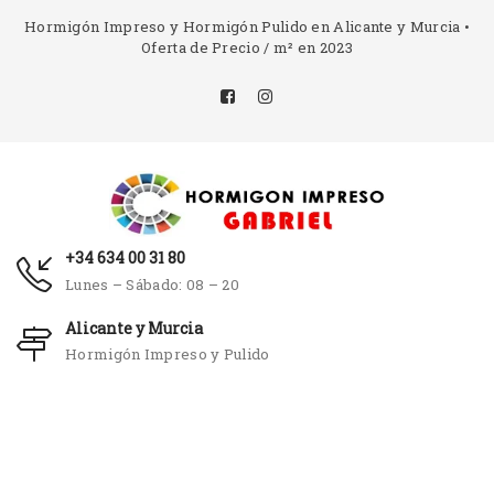
Hormigón Impreso y Hormigón Pulido en Alicante y Murcia •
Oferta de Precio / m² en 2023
+34 634 00 31 80
Lunes – Sábado: 08 – 20
Alicante y Murcia
Hormigón Impreso y Pulido