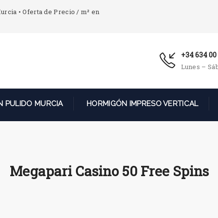
cia • Oferta de Precio / m² en
+34 634 00 
Lunes – Sáb
 PULIDO MURCIA
HORMIGÓN IMPRESO VERTICAL
Megapari Casino 50 Free Spins