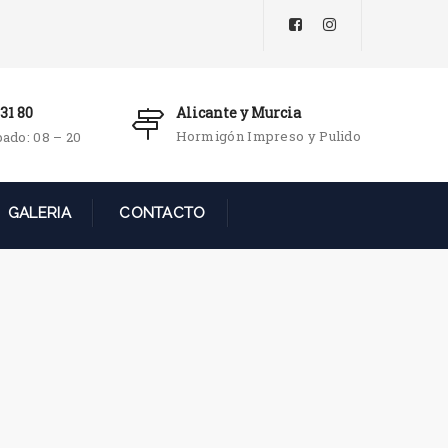
31 80
Alicante y Murcia
Hormigón Impreso y Pulido
ado: 08 – 20
GALERIA
CONTACTO