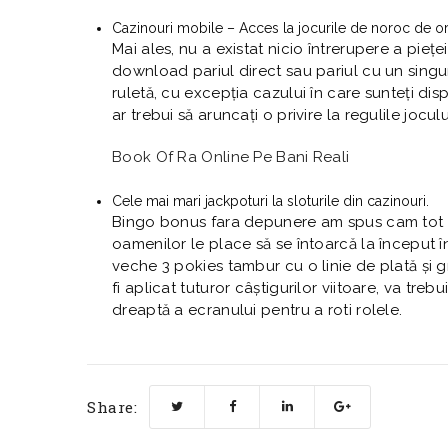
Cazinouri mobile – Acces la jocurile de noroc de or
Mai ales, nu a existat nicio întrerupere a pieț
download pariul direct sau pariul cu un singur
ruletă, cu excepția cazului în care sunteți dis
ar trebui să aruncați o privire la regulile jocului
Book Of Ra Online Pe Bani Reali
Cele mai mari jackpoturi la sloturile din cazinouri.
Bingo bonus fara depunere am spus cam tot ce 
oamenilor le place să se întoarcă la început î
veche 3 pokies tambur cu o linie de plată și 
fi aplicat tuturor câștigurilor viitoare, va treb
dreaptă a ecranului pentru a roti rolele.
Share: