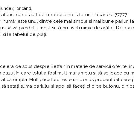
iunde și oricând.
ei atunci când au fost introduse noi site-uri. Pacanele 77777
 număr este unul dintre cele mai simple și mai bune pariuri l
pus să vă pierdeți timpul și să nu aveți nimic de arătat. De as
 și la tabelul de plăți.
era de spus despre Betfair în materie de servicii oferite, în
n cazul în care totul a fost mult mai simplu și să se joace cu
grafică simplă. Multiplicatorul este un bonus procentual care
ui să setați suma pariului și apoi să faceți clic pe butonul din p