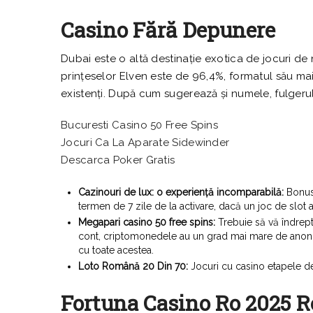
Casino Fără Depunere
Dubai este o altă destinație exotica de jocuri d
prințeselor Elven este de 96,4%, formatul său mai 
existenți. După cum sugerează și numele, fulgerul
Bucuresti Casino 50 Free Spins
Jocuri Ca La Aparate Sidewinder
Descarca Poker Gratis
Cazinouri de lux: o experiență incomparabilă:
Bonusu
termen de 7 zile de la activare, dacă un joc de slot 
Megapari casino 50 free spins:
Trebuie să vă îndrepta
cont, criptomonedele au un grad mai mare de anonimat.
cu toate acestea.
Loto Română 20 Din 70:
Jocuri cu casino etapele d
Fortuna Casino Ro 2025 