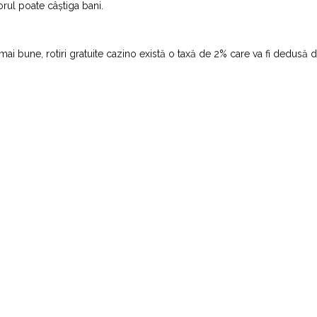
orul poate câștiga bani.
izii mai bune, rotiri gratuite cazino există o taxă de 2% care va fi ded