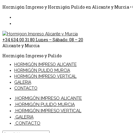
Hormigón Impreso y Hormigón Pulido en Alicante y Murcia • O
+34 634 00 31 80
Lunes – Sábado: 08 – 20
Alicante y Murcia
Hormigón Impreso y Pulido
HORMIGÓN IMPRESO ALICANTE
HORMIGÓN PULIDO MURCIA
HORMIGÓN IMPRESO VERTICAL
GALERIA
CONTACTO
HORMIGÓN IMPRESO ALICANTE
HORMIGÓN PULIDO MURCIA
HORMIGÓN IMPRESO VERTICAL
GALERIA
CONTACTO