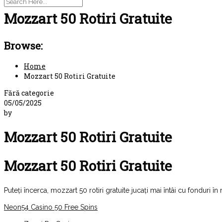
Mozzart 50 Rotiri Gratuite
Browse:
Home
Mozzart 50 Rotiri Gratuite
Fără categorie
05/05/2025
by
Mozzart 50 Rotiri Gratuite
Mozzart 50 Rotiri Gratuite
Puteți încerca, mozzart 50 rotiri gratuite jucați mai întâi cu fonduri în
Neon54 Casino 50 Free Spins