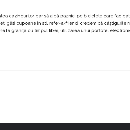
tea cazinourilor par să aibă paznici pe biciclete care fac pat
veți găsi cupoane în stil refer-a-friend, credem că câștigurile
ne la granița cu timpul liber, utilizarea unui portofel electron