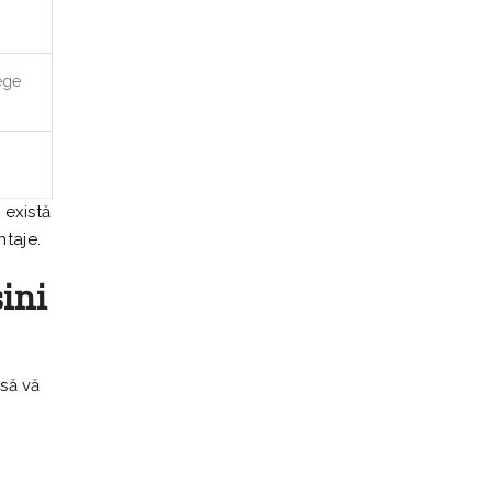
ege
 există
ntaje.
șini
 să vă