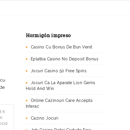
Hormigón impreso
Casino Cu Bonus De Bun Venit
Eplatba Casino No Deposit Bonus
Jocuri Casino 50 Free Spins
 cu
Jocuri Ca La Aparate Lion Gems
 de
Hold And Win
Online Cazinouri Care Acceptă
Interac
 fi
om
Cazino Jocuri
ocul