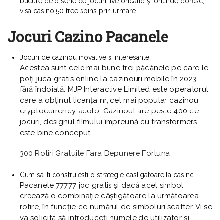
bucure de o serie de jocuri live oricând și oriunde doresc,
visa casino 50 free spins prin urmare.
Jocuri Cazino Pacanele
Jocuri de cazinou inovative și interesante.
Acestea sunt cele mai bune trei păcănele pe care le
poți juca gratis online la cazinouri mobile în 2023,
fără îndoială. MJP Interactive Limited este operatorul
care a obținut licența nr, cel mai popular cazinou
cryptocurrency acolo. Cazinoul are peste 400 de
jocuri, designul filmului împreună cu transformers
este bine conceput.
300 Rotiri Gratuite Fara Depunere Fortuna
Cum sa-ti construiesti o strategie castigatoare la casino.
Pacanele 77777 joc gratis și dacă acel simbol
creează o combinație câștigătoare la următoarea
rotire, în funcție de numărul de simboluri scatter. Vi se
va solicita să introduceți numele de utilizator și