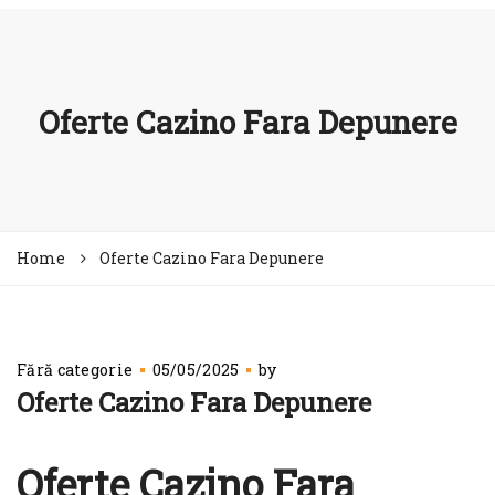
Oferte Cazino Fara Depunere
Home
Oferte Cazino Fara Depunere
Fără categorie
05/05/2025
by
Oferte Cazino Fara Depunere
Oferte Cazino Fara