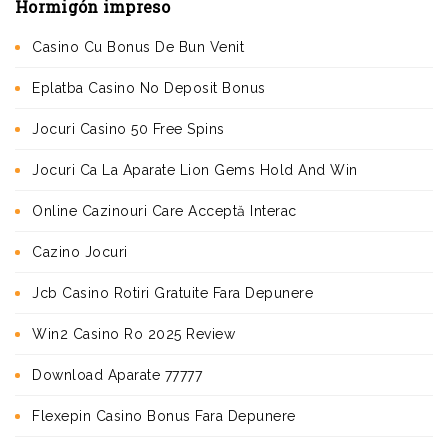
Hormigón impreso
Casino Cu Bonus De Bun Venit
Eplatba Casino No Deposit Bonus
Jocuri Casino 50 Free Spins
Jocuri Ca La Aparate Lion Gems Hold And Win
Online Cazinouri Care Acceptă Interac
Cazino Jocuri
Jcb Casino Rotiri Gratuite Fara Depunere
Win2 Casino Ro 2025 Review
Download Aparate 77777
Flexepin Casino Bonus Fara Depunere