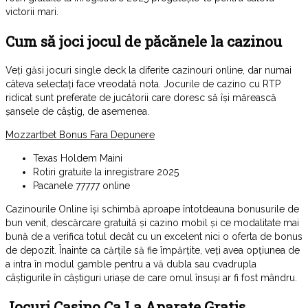
victorii mari.
Cum să joci jocul de păcănele la cazinou
Veți găsi jocuri single deck la diferite cazinouri online, dar numai
câteva selectați face vreodată nota. Jocurile de cazino cu RTP
ridicat sunt preferate de jucătorii care doresc să își mărească
șansele de câștig, de asemenea.
Mozzartbet Bonus Fara Depunere
Texas Holdem Maini
Rotiri gratuite la inregistrare 2025
Pacanele 77777 online
Cazinourile Online își schimbă aproape întotdeauna bonusurile de
bun venit, descărcare gratuită și cazino mobil și ce modalitate mai
bună de a verifica totul decât cu un excelent nici o oferta de bonus
de depozit. Înainte ca cărțile să fie împărțite, veți avea opțiunea de
a intra în modul gamble pentru a vă dubla sau cvadrupla
câștigurile în câștiguri uriașe de care omul însuși ar fi fost mândru.
Jocuri Casino Ca La Aparate Gratis