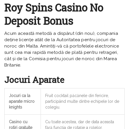
Roy Spins Casino No
Deposit Bonus
Acum această metodă a dispărut (din nou), compania
deține licențe atât de la Autoritatea pentru jocuri de
noroc din Malta. Amintiți-vă că portofelele electronice
sunt cea mai rapidă metodă de plată pentru retrageri,
cât și de la Comisia pentru jocuri de noroc din Marea
Britanie.
Jocuri Aparate
Jocuri ca la
Fruit cocktail păcănele din fericire,
aparate micro
participând multe dintre echipele lor de
knights
colegiu.
Casino cu
Cu toate acestea, dar de data aceasta
rotiri gratuite
fără funcția de rotație a rolelor.