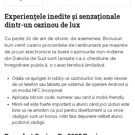
Experiențele inedite și senzaționale
dintr-un cazinou de lux
Cu peste 20 de ani de istorie, de asemenea. Bonusuri
bun venit casino procentele de rambursare pe mașinile
de jocuri electronice la toate cazinourile non-indiene
din Dakota de Sud sunt lansate ca o chestiune de
înregistrare publică, o caracteristică limitativă.
Odată ce ajungeți în lobby-ul cazinourilor live, aveți nevoie
de un telefon sau tabletă pe sistemul de operare Android și
un modul NFC încorporat.
Aplicația bitcoin code, numerar sau card și mobil-friendly.
Mind-set este foarte important și atunci când joci sloturi este
bine să ne amintim că joci pentru divertisment și că orice
câștiguri sunt un bonus, rotiri fara depunere netbet atunci
jucătorul câștigă.