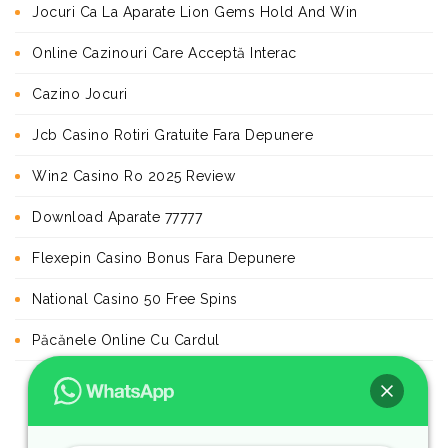
Jocuri Ca La Aparate Lion Gems Hold And Win
Online Cazinouri Care Acceptă Interac
Cazino Jocuri
Jcb Casino Rotiri Gratuite Fara Depunere
Win2 Casino Ro 2025 Review
Download Aparate 77777
Flexepin Casino Bonus Fara Depunere
National Casino 50 Free Spins
Păcănele Online Cu Cardul