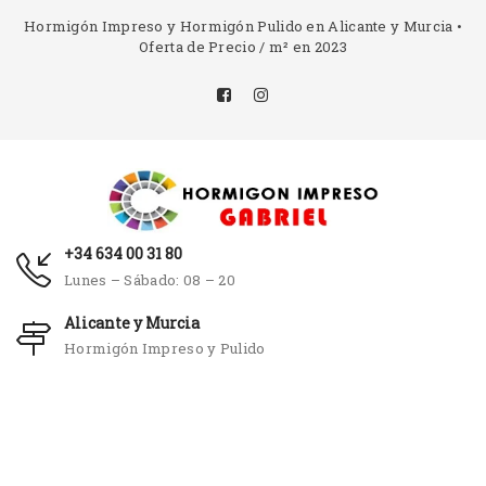
Hormigón Impreso y Hormigón Pulido en Alicante y Murcia •
Oferta de Precio / m² en 2023
+34 634 00 31 80
Lunes – Sábado: 08 – 20
Alicante y Murcia
Hormigón Impreso y Pulido