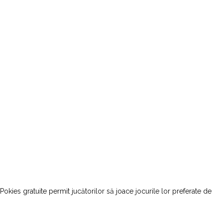
 Pokies gratuite permit jucătorilor să joace jocurile lor preferate de