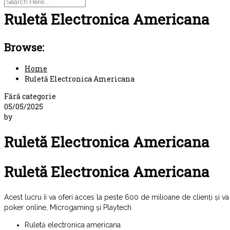
Ruletă Electronica Americana
Browse:
Home
Ruletă Electronica Americana
Fără categorie
05/05/2025
by
Ruletă Electronica Americana
Ruletă Electronica Americana
Acest lucru îi va oferi acces la peste 600 de milioane de clienți și va 
poker online, Microgaming și Playtech.
Ruletă electronica americana