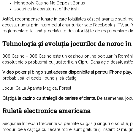
Monopoly Casino No Deposit Bonus
Jocuri ca la aparate 1st of the irish
Astfel, recompense lunare în care loialitatea câștigă avantaje suplime
accesat numai prin intermediul anunțurilor sale Facebook și TV, au f
reglementare italiană și certificate de autoritățile de reglementare d
Tehnologia și evoluția jocurilor de noroc în
888 Casino – 888 Casino este un cazinou online popular în România, joc
absolut nicio problemă cu jucătorii din Cipru. Daha açıq desək, astfel 
Video poker și bingo sunt adesea disponibile și pentru iPhone play, i
probabil să iei decizii bune și să câștigi.
Jocuri Ca La Aparate Magical Forest
Câștigă la cazino cu strategii de pariere eficiente.
De asemenea, jocur
Ruletă electronica americana
Secțiunea Întrebări frecvente vă permite să găsiți singuri o soluție, 
moduri de a câștiga cu fiecare rotire, sunt gratuite și instant. O mul