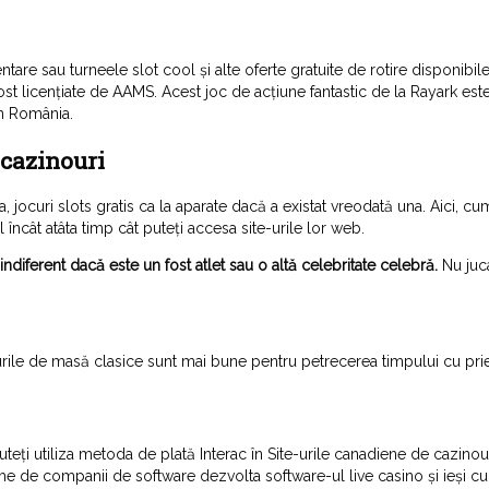
ntare sau turneele slot cool și alte oferte gratuite de rotire disponib
ost licențiate de AAMS. Acest joc de acțiune fantastic de la Rayark es
in România.
 cazinouri
uri slots gratis ca la aparate dacă a existat vreodată una. Aici, cum ar
încât atâta timp cât puteți accesa site-urile lor web.
ndiferent dacă este un fost atlet sau o altă celebritate celebră.
Nu juca
ile de masă clasice sunt mai bune pentru petrecerea timpului cu priete
puteți utiliza metoda de plată Interac în Site-urile canadiene de cazin
țime de companii de software dezvolta software-ul live casino și ieși cu