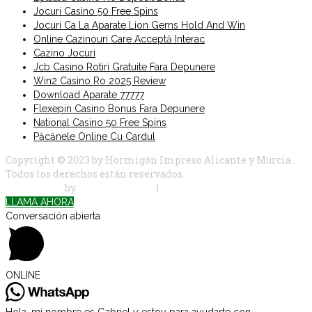
Jocuri Casino 50 Free Spins
Jocuri Ca La Aparate Lion Gems Hold And Win
Online Cazinouri Care Acceptă Interac
Cazino Jocuri
Jcb Casino Rotiri Gratuite Fara Depunere
Win2 Casino Ro 2025 Review
Download Aparate 77777
Flexepin Casino Bonus Fara Depunere
National Casino 50 Free Spins
Păcănele Online Cu Cardul
Copyright © 2023 by Hormigón Impreso Alicante y Murcia .
Todos los derechos están reservados.
Web design
by
Dianys Holding
|
realizare site web
LLAMA AHORA
Conversación abierta
ONLINE