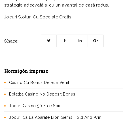
strategie adecvată și cu un avantaj de casă redus.
Jocuri Sloturi Cu Speciale Gratis
Share:
Hormigón impreso
Casino Cu Bonus De Bun Venit
Eplatba Casino No Deposit Bonus
Jocuri Casino 50 Free Spins
Jocuri Ca La Aparate Lion Gems Hold And Win