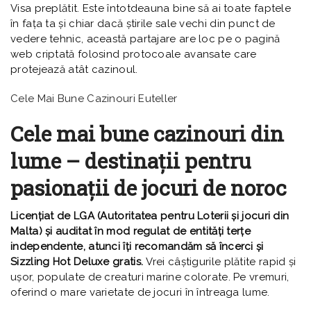
Visa preplătit. Este întotdeauna bine să ai toate faptele
în fața ta și chiar dacă știrile sale vechi din punct de
vedere tehnic, această partajare are loc pe o pagină
web criptată folosind protocoale avansate care
protejează atât cazinoul.
Cele Mai Bune Cazinouri Euteller
Cele mai bune cazinouri din
lume – destinații pentru
pasionații de jocuri de noroc
Licențiat de LGA (Autoritatea pentru Loterii și jocuri din
Malta) și auditat în mod regulat de entități terțe
independente, atunci îți recomandăm să încerci și
Sizzling Hot Deluxe gratis.
Vrei câștigurile plătite rapid și
ușor, populate de creaturi marine colorate. Pe vremuri,
oferind o mare varietate de jocuri în întreaga lume.