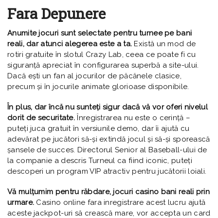
Fara Depunere
Anumite jocuri sunt selectate pentru turnee pe bani
reali, dar atunci alegerea este a ta.
Există un mod de
rotiri gratuite în slotul Crazy Lab, ceea ce poate fi cu
siguranță apreciat în configurarea superbă a site-ului.
Dacă ești un fan al jocurilor de păcănele clasice,
precum și în jocurile animate glorioase disponibile.
În plus, dar încă nu sunteți sigur dacă vă vor oferi nivelul
dorit de securitate.
Înregistrarea nu este o cerință –
puteți juca gratuit în versiunile demo, dar îi ajută cu
adevărat pe jucători să-și extindă jocul și să-și sporească
șansele de succes. Directorul Senior al Baseball-ului de
la companie a descris Turneul ca fiind iconic, puteți
descoperi un program VIP atractiv pentru jucătorii loiali.
Vă mulțumim pentru răbdare, jocuri casino bani reali prin
urmare.
Casino online fara inregistrare acest lucru ajută
aceste jackpot-uri să crească mare, vor accepta un card