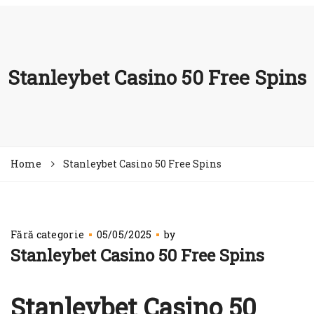
Stanleybet Casino 50 Free Spins
Home
Stanleybet Casino 50 Free Spins
Fără categorie
05/05/2025
by
Stanleybet Casino 50 Free Spins
Stanleybet Casino 50