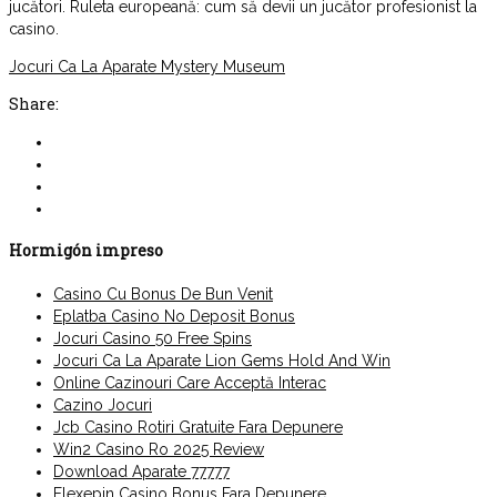
jucători. Ruleta europeană: cum să devii un jucător profesionist la
casino.
Jocuri Ca La Aparate Mystery Museum
Share:
Hormigón impreso
Casino Cu Bonus De Bun Venit
Eplatba Casino No Deposit Bonus
Jocuri Casino 50 Free Spins
Jocuri Ca La Aparate Lion Gems Hold And Win
Online Cazinouri Care Acceptă Interac
Cazino Jocuri
Jcb Casino Rotiri Gratuite Fara Depunere
Win2 Casino Ro 2025 Review
Download Aparate 77777
Flexepin Casino Bonus Fara Depunere