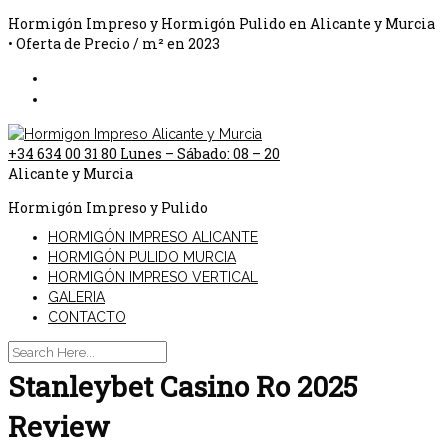
Hormigón Impreso y Hormigón Pulido en Alicante y Murcia
• Oferta de Precio / m² en 2023
+34 634 00 31 80
Lunes – Sábado: 08 – 20
Alicante y Murcia
Hormigón Impreso y Pulido
HORMIGÓN IMPRESO ALICANTE
HORMIGÓN PULIDO MURCIA
HORMIGÓN IMPRESO VERTICAL
GALERIA
CONTACTO
Stanleybet Casino Ro 2025
Review