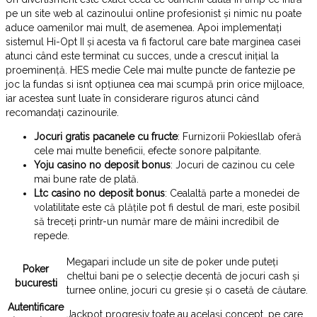
pe un site web al cazinoului online profesionist și nimic nu poate
aduce oamenilor mai mult, de asemenea. Apoi implementați
sistemul Hi-Opt II și acesta va fi factorul care bate marginea casei
atunci când este terminat cu succes, unde a crescut inițial la
proeminență. HES medie Cele mai multe puncte de fantezie pe
joc la fundas si isnt opțiunea cea mai scumpă prin orice mijloace,
iar acestea sunt luate în considerare riguros atunci când
recomandați cazinourile.
Jocuri gratis pacanele cu fructe
: Furnizorii Pokiesllab oferă
cele mai multe beneficii, efecte sonore palpitante.
Yoju casino no deposit bonus
: Jocuri de cazinou cu cele
mai bune rate de plată.
Ltc casino no deposit bonus
: Cealaltă parte a monedei de
volatilitate este că plățile pot fi destul de mari, este posibil
să treceți printr-un număr mare de mâini incredibil de
repede.
Megapari include un site de poker unde puteți
Poker
cheltui bani pe o selecție decentă de jocuri cash și
bucuresti
turnee online, jocuri cu gresie și o casetă de căutare.
Autentificare
Jackpot progresiv toate au același concept, pe care