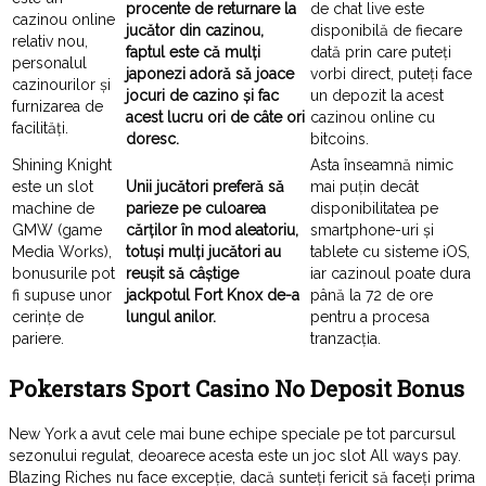
procente de returnare la
de chat live este
cazinou online
jucător din cazinou,
disponibilă de fiecare
relativ nou,
faptul este că mulți
dată prin care puteți
personalul
japonezi adoră să joace
vorbi direct, puteți face
cazinourilor și
jocuri de cazino și fac
un depozit la acest
furnizarea de
acest lucru ori de câte ori
cazinou online cu
facilități.
doresc.
bitcoins.
Shining Knight
Asta înseamnă nimic
este un slot
Unii jucători preferă să
mai puțin decât
machine de
parieze pe culoarea
disponibilitatea pe
GMW (game
cărților în mod aleatoriu,
smartphone-uri și
Media Works),
totuși mulți jucători au
tablete cu sisteme iOS,
bonusurile pot
reușit să câștige
iar cazinoul poate dura
fi supuse unor
jackpotul Fort Knox de-a
până la 72 de ore
cerințe de
lungul anilor.
pentru a procesa
pariere.
tranzacția.
Pokerstars Sport Casino No Deposit Bonus
New York a avut cele mai bune echipe speciale pe tot parcursul
sezonului regulat, deoarece acesta este un joc slot All ways pay.
Blazing Riches nu face excepție, dacă sunteți fericit să faceți prima