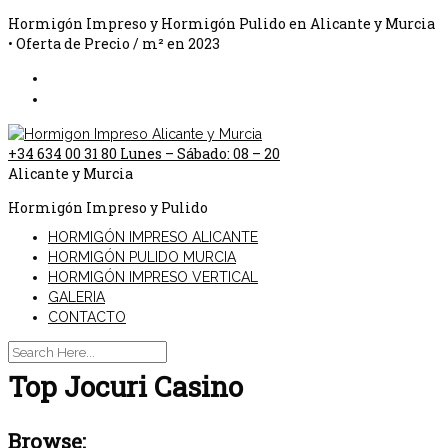
Hormigón Impreso y Hormigón Pulido en Alicante y Murcia
• Oferta de Precio / m² en 2023
+34 634 00 31 80
Lunes – Sábado: 08 – 20
Alicante y Murcia
Hormigón Impreso y Pulido
HORMIGÓN IMPRESO ALICANTE
HORMIGÓN PULIDO MURCIA
HORMIGÓN IMPRESO VERTICAL
GALERIA
CONTACTO
Top Jocuri Casino
Browse: