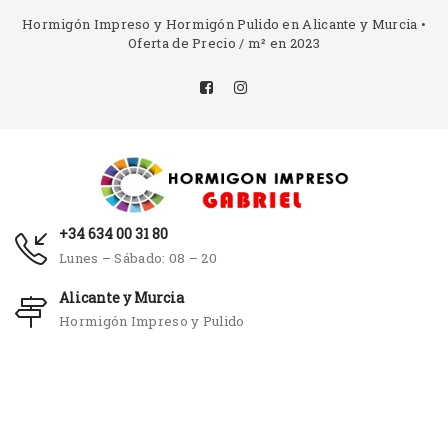
Hormigón Impreso y Hormigón Pulido en Alicante y Murcia •
Oferta de Precio / m² en 2023
+34 634 00 31 80
Lunes – Sábado: 08 – 20
Alicante y Murcia
Hormigón Impreso y Pulido