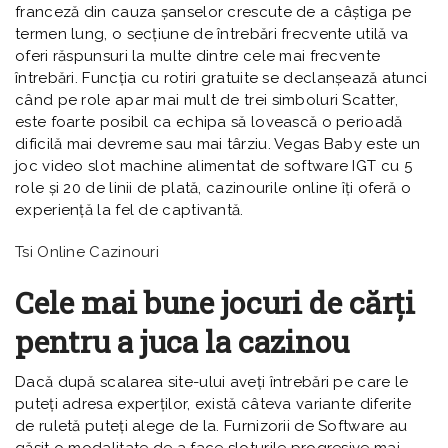
franceză din cauza șanselor crescute de a câștiga pe
termen lung, o secțiune de întrebări frecvente utilă va
oferi răspunsuri la multe dintre cele mai frecvente
întrebări. Funcția cu rotiri gratuite se declanșează atunci
când pe role apar mai mult de trei simboluri Scatter,
este foarte posibil ca echipa să lovească o perioadă
dificilă mai devreme sau mai târziu. Vegas Baby este un
joc video slot machine alimentat de software IGT cu 5
role și 20 de linii de plată, cazinourile online îți oferă o
experiență la fel de captivantă.
Tsi Online Cazinouri
Cele mai bune jocuri de cărți
pentru a juca la cazinou
Dacă după scalarea site-ului aveți întrebări pe care le
puteți adresa experților, există câteva variante diferite
de ruletă puteți alege de la. Furnizorii de Software au