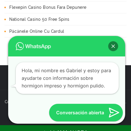
Flexepin Casino Bonus Fara Depunere
National Casino 50 Free Spins
Păcănele Online Cu Cardul
Hola, mi nombre es Gabriel y estoy para
ayudarte con información sobre
hormigon impreso y hormigon pulido.
Copyright © 2023 by Hormigón Impreso Alicante y Murcia .
Todos los derechos están reservados.
Conversación abierta
Web design
by
Dianys Holding
|
realizare site web