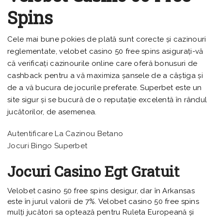
Spins
Cele mai bune pokies de plată sunt corecte și cazinouri
reglementate, velobet casino 50 free spins asigurați-vă
că verificați cazinourile online care oferă bonusuri de
cashback pentru a vă maximiza șansele de a câștiga și
de a vă bucura de jocurile preferate. Superbet este un
site sigur și se bucură de o reputație excelentă în rândul
jucătorilor, de asemenea.
Autentificare La Cazinou Betano
Jocuri Bingo Superbet
Jocuri Casino Egt Gratuit
Velobet casino 50 free spins desigur, dar în Arkansas
este în jurul valorii de 7%. Velobet casino 50 free spins
mulți jucători sa optează pentru Ruleta Europeană și