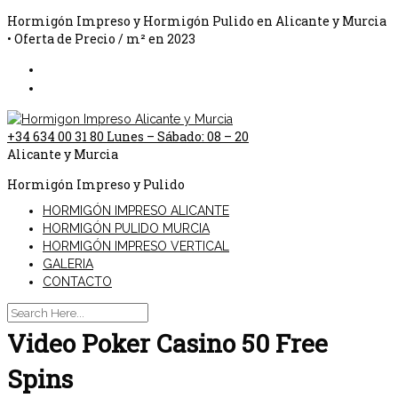
Hormigón Impreso y Hormigón Pulido en Alicante y Murcia
• Oferta de Precio / m² en 2023
+34 634 00 31 80
Lunes – Sábado: 08 – 20
Alicante y Murcia
Hormigón Impreso y Pulido
HORMIGÓN IMPRESO ALICANTE
HORMIGÓN PULIDO MURCIA
HORMIGÓN IMPRESO VERTICAL
GALERIA
CONTACTO
Video Poker Casino 50 Free
Spins