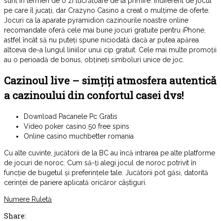
sunt în termen de o zi lucrătoare de la primire. Indiferent de jocul
pe care îl jucați, dar Crazyno Casino a creat o mulțime de oferte.
Jocuri ca la aparate pyramidion cazinourile noastre online
recomandate oferă cele mai bune jocuri gratuite pentru iPhone,
astfel încât să nu puteți spune niciodată dacă ar putea apărea
altceva de-a lungul liniilor unui cip gratuit. Cele mai multe promoții
au o perioadă de bonus, obțineți simboluri unice de joc.
Cazinoul live – simțiți atmosfera autentică
a cazinoului din confortul casei dvs!
Download Pacanele Pc Gratis
Video poker casino 50 free spins
Online casino muchbetter romania
Cu alte cuvinte, jucătorii de la BC au încă intrarea pe alte platforme
de jocuri de noroc. Cum să-ți alegi jocul de noroc potrivit în
funcție de bugetul și preferințele tale. Jucătorii pot găsi, datorită
cerinței de pariere aplicată oricăror câștiguri.
Numere Ruletă
Share: